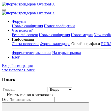
Форумы
Новые сообщения
Поиск сообщений
Что нового?
Featured content
Новые сообщения
Новое медиа
New medi
Информация
Лента новостей
Форекс календарь
Онлайн графики
EUR/
Форекс телеграм канал
На пульсе рынка
Блог
Вход
Регистрация
Что нового?
Поиск
Поиск
Искать только в заголовках
От: